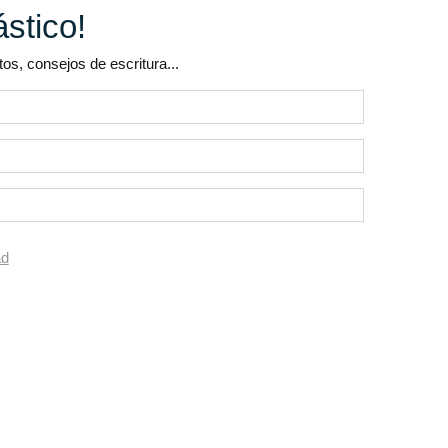
ástico!
s, consejos de escritura...
ad