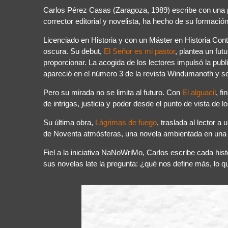
Carlos Pérez Casas (Zaragoza, 1989) escribe con una pre
corrector editorial y novelista, ha hecho de su formaci
Licenciado en Historia y con un Máster en Historia Cont
oscura. Su debut,
El Señor es mi pastor
, plantea un fu
proporcionar. La acogida de los lectores impulsó la publ
apareció en el número 3 de la revista Windumanoth y se
Pero su mirada no se limita al futuro. Con
El alguacil
, f
de intrigas, justicia y poder desde el punto de vista d
Su última obra,
Lágrimas de fuego
, traslada al lector a
de Noventa atmósferas, una novela ambientada en una ci
Fiel a la iniciativa NaNoWriMo, Carlos escribe cada hist
sus novelas late la pregunta: ¿qué nos define más, lo