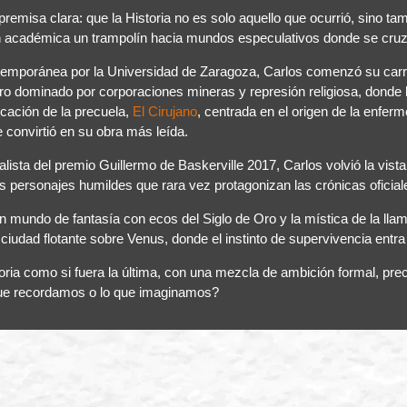
misa clara: que la Historia no es solo aquello que ocurrió, sino tam
ón académica un trampolín hacia mundos especulativos donde se cruza
emporánea por la Universidad de Zaragoza, Carlos comenzó su carrera 
turo dominado por corporaciones mineras y represión religiosa, dond
icación de la precuela,
El Cirujano
, centrada en el origen de la enfe
 convirtió en su obra más leída.
inalista del premio Guillermo de Baskerville 2017, Carlos volvió la vista
e los personajes humildes que rara vez protagonizan las crónicas ofic
 un mundo de fantasía con ecos del Siglo de Oro y la mística de la llam
udad flotante sobre Venus, donde el instinto de supervivencia entra
oria como si fuera la última, con una mezcla de ambición formal, prec
 que recordamos o lo que imaginamos?