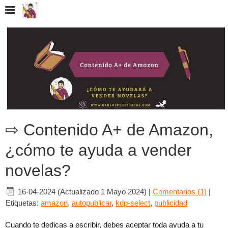
⇨ Contenido A+ de Amazon,
¿cómo te ayuda a vender
novelas?
16-04-2024 (Actualizado 1 Mayo 2024)
|
Comentarios (1)
|
Etiquetas:
amazon
,
autopublicar
,
kdp-select
,
publicidad
Cuando te dedicas a escribir, debes aceptar toda ayuda a tu