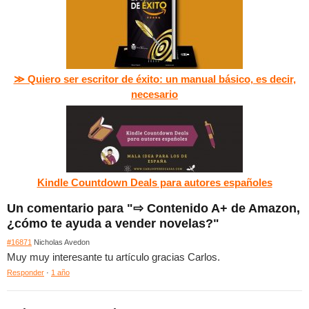
≫ Quiero ser escritor de éxito: un manual básico, es decir,
necesario
Kindle Countdown Deals para autores españoles
Un comentario para "⇨ Contenido A+ de Amazon,
¿cómo te ayuda a vender novelas?"
#16871
Nicholas Avedon
Muy muy interesante tu artículo gracias Carlos.
Responder
·
1 año