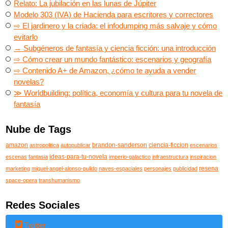
Relato: La jubilación en las lunas de Júpiter
Modelo 303 (IVA) de Hacienda para escritores y correctores
⇨ El jardinero y la criada: el infodumping más salvaje y cómo
evitarlo
→ Subgéneros de fantasía y ciencia ficción: una introducción
⇨ Cómo crear un mundo fantástico: escenarios y geografía
⇨ Contenido A+ de Amazon, ¿cómo te ayuda a vender
novelas?
≫ Worldbuilding: política, economía y cultura para tu novela de
fantasía
Nube de Tags
amazon
brandon-sanderson
ciencia-ficcion
astropolitica
autopublicar
escenarios
ideas-para-tu-novela
escenas
fantasia
imperio-galactico
infraestructura
inspiracion
resena
marketing
miguel-angel-alonso-pulido
naves-espaciales
personajes
publicidad
space-opera
transhumanismo
Redes Sociales
Twitter