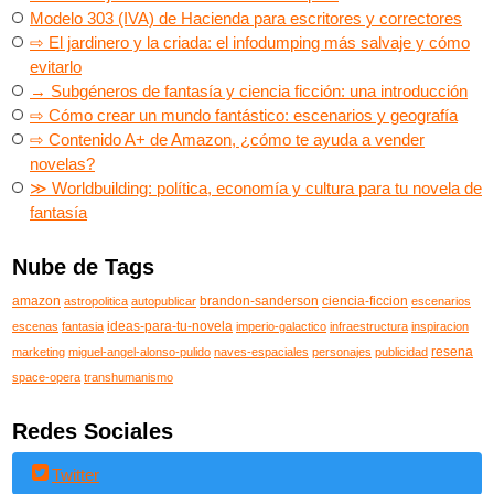
Modelo 303 (IVA) de Hacienda para escritores y correctores
⇨ El jardinero y la criada: el infodumping más salvaje y cómo
evitarlo
→ Subgéneros de fantasía y ciencia ficción: una introducción
⇨ Cómo crear un mundo fantástico: escenarios y geografía
⇨ Contenido A+ de Amazon, ¿cómo te ayuda a vender
novelas?
≫ Worldbuilding: política, economía y cultura para tu novela de
fantasía
Nube de Tags
amazon
brandon-sanderson
ciencia-ficcion
astropolitica
autopublicar
escenarios
ideas-para-tu-novela
escenas
fantasia
imperio-galactico
infraestructura
inspiracion
resena
marketing
miguel-angel-alonso-pulido
naves-espaciales
personajes
publicidad
space-opera
transhumanismo
Redes Sociales
Twitter