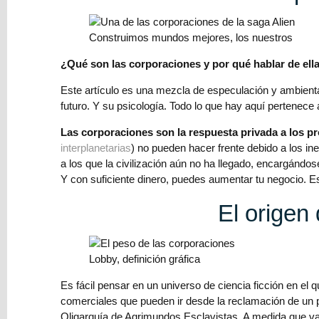
Blog
Construimos mundos mejores, los nuestros
Escribir
¿Qué son las corporaciones y por qué hablar de ell
Ciencia
Este artículo es una mezcla de especulación y ambientac
ficción
futuro. Y su psicología. Todo lo que hay aquí pertenec
realista
Las corporaciones son la respuesta privada a los p
Reseña
interplanetarias
) no pueden hacer frente debido a los i
a los que la civilización aún no ha llegado, encargándo
Publicar
Y con suficiente dinero, puedes aumentar tu negocio. 
Publicidad
El origen 
Balance
Lobby, definición gráfica
Corregir
Es fácil pensar en un universo de ciencia ficción en e
Autores
comerciales que pueden ir desde la reclamación de un p
Oligarquía de Agrimundos Esclavistas. A medida que va