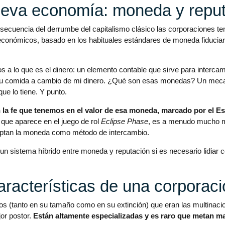
eva economía: moneda y reput
cuencia del derrumbe del capitalismo clásico las corporaciones te
o económicos, basado en los habituales estándares de moneda fiduci
 a lo que es el dinero: un elemento contable que sirve para interca
u comida a cambio de mi dinero. ¿Qué son esas monedas? Un mecan
ue lo tiene. Y punto.
 la fe que tenemos en el valor de esa moneda, marcado por el Es
que aparece en el juego de rol
Eclipse Phase
, es a menudo mucho má
ceptan la moneda como método de intercambio.
un sistema híbrido entre moneda y reputación si es necesario lidiar
racterísticas de una corporaci
os (tanto en su tamaño como en su extinción) que eran las multinac
jor postor.
Están altamente especializadas y es raro que metan m