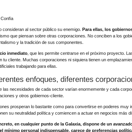
 Confía
no consideran al sector público su enemigo.
Para ellas, los gobierno
o mismo que piensan sobre otras corporaciones. No conciben a los 
entalismo y la tradición de sus componentes.
icio inmediato
, que les permite centrarse en el próximo proyecto. L
con tu cliente. Muchas corporaciones ni siquiera tienen un emplazamie
ficiales trabajando para ellas.
erentes enfoques, diferentes corporaci
 las necesidades de cada sector varían enormemente y cada corpor
aciones y otros gobiernos-cliente.
ones prosperan lo bastante como para convertirse en poderes muy in
onen su neutralidad política y comiencen a actuar en negocios más di
oncreto, en cualquier punto de la Galaxia, dispone de un avanzad
el mínimo personal indispensable, carece de preferencias polític