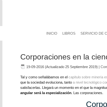
INICIO
LIBROS
SERVICIO DE 
Busca
en
Corporaciones en la cienc
el
Blog
19-09-2016 (Actualizado 25 Septiembre 2019)
|
Com
Tal y como señalábamos en el
capítulo sobre minería e
que la sociedad evoluciona, tanto
a nivel tecnológico c
satisfacerlas. Llegará un momento en el que la magnitu
angular será la especialización
. Las corporaciones.
Categorías
Corpo
del