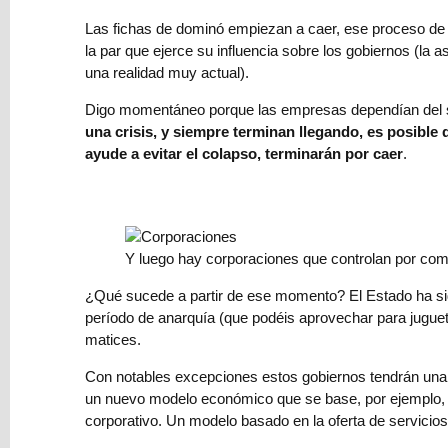
Privacidad
Las fichas de dominó empiezan a caer, ese proceso de 
la par que ejerce su influencia sobre los gobiernos (
una realidad muy actual).
Digo momentáneo porque las empresas dependían del sec
una crisis, y siempre terminan llegando, es posible
ayude a evitar el colapso, terminarán por caer
.
Últimos
Y luego hay corporaciones que controlan por com
Posts
¿Qué sucede a partir de ese momento? El Estado ha s
Reseña:
período de anarquía (que podéis aprovechar para jugu
Tormenta
matices.
Roja,
Con notables excepciones estos gobiernos tendrán una 
un
un nuevo modelo económico que se base, por ejemplo, en
wargame
corporativo. Un modelo basado en la oferta de servicios
por
Tom