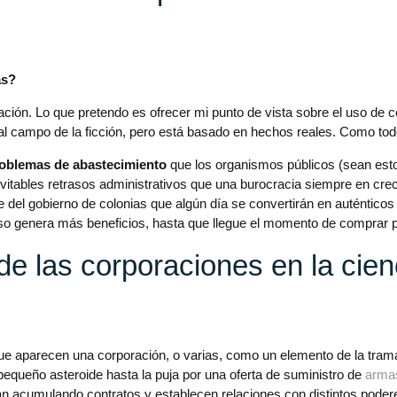
as?
ión. Lo que pretendo es ofrecer mi punto de vista sobre el uso de co
e al campo de la ficción, pero está basado en hechos reales. Como to
roblemas de abastecimiento
que los organismos públicos (sean est
nevitables retrasos administrativos que una burocracia siempre en cr
se del gobierno de colonias que algún día se convertirán en auténtico
Eso genera más beneficios, hasta que llegue el momento de comprar 
de las corporaciones en la cien
l que aparecen una corporación, o varias, como un elemento de la t
equeño asteroide hasta la puja por una oferta de suministro de
arma
n acumulando contratos y establecen relaciones con distintos podere