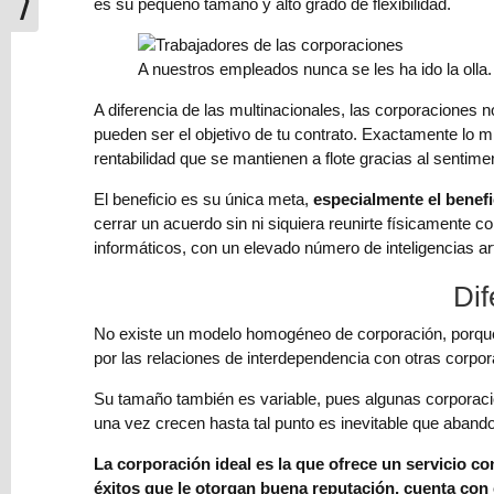
es su pequeño tamaño y alto grado de flexibilidad.
las
lunas
de
A nuestros empleados nunca se les ha ido la olla.
Júpiter
A diferencia de las multinacionales, las corporaciones 
pueden ser el objetivo de tu contrato. Exactamente l
Modelo
rentabilidad que se mantienen a flote gracias al sentim
303
(IVA)
El beneficio es su única meta,
especialmente el benef
de
cerrar un acuerdo sin ni siquiera reunirte físicamente 
Hacienda
informáticos, con un elevado número de inteligencias arti
para
escritores
Dif
y
correctores
No existe un modelo homogéneo de corporación, porque
por las relaciones de interdependencia con otras corpor
⇨
Su tamaño también es variable, pues algunas corporaci
El
una vez crecen hasta tal punto es inevitable que aband
jardinero
y
La corporación ideal es la que ofrece un servicio c
la
éxitos que le otorgan buena reputación, cuenta con 