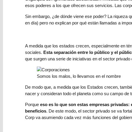
Lectores
esos poderes a los que ofrecen sus servicios. Las corp
Sin embargo, ¿de dónde viene ese poder? La riqueza qu
Relato
en día) pero no explican por qué están llamadas a impo
Newsletter
A medida que los estados crecen, especialmente en térmi
sociales.
Esta separación entre lo público y el públ
He
que surgen una serie de iniciativas en el sector privad
leído
y
Somos los malos, lo llevamos en el nombre
acepto
el
De modo que, a medida que los Estados crecen, también 
Tratamiento
nacer y consideran todo el planeta como su campo de t
de
datos
Porque
eso es lo que son estas empresas privadas: 
y
beneficios
. De este modo, el sector privado se va fort
la
Corp va asumiendo cada vez más funciones del gobier
Política
de