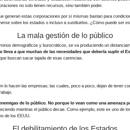
oraciones no solo tienen recursos, sino también poder.
e generan estas corporaciones por sí mismas bastan para condicion
nerse sobre los estados o incluso a sustituirlos. ¿Cómo puede ser e
La mala gestión de lo público
nos demográficos y burocráticos, se va produciendo un distanciamient
ico lleva a que muchas de las necesidades que debería suplir el 
o que buscan sacar tajada de esas carencias.
lo hacen las empresas; las cuales, poco a poco, dejan de tener cons
rabajo.
enemigas de lo público. No porque lo vean como una amenaza para
aleciendo mientras el público decae. Como ejemplo, este es uno de lo
no de los EEUU.
El debilitamiento de los Estados