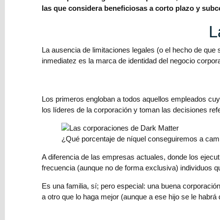
criada:
las que considera beneficiosas a corto plazo y subc
el
infodumping
L
más
salvaje
La ausencia de limitaciones legales (o el hecho de qu
y
inmediatez es la marca de identidad del negocio corpora
cómo
evitarlo
Los primeros engloban a todos aquellos empleados cuy
→
los líderes de la corporación y toman las decisiones r
Subgéneros
de
fantasía
¿Qué porcentaje de níquel conseguiremos a cambi
y
ciencia
A diferencia de las empresas actuales, donde los ejecu
ficción:
frecuencia (aunque no de forma exclusiva) individuos q
una
Es una familia, sí; pero especial: una buena corporación
introducción
a otro que lo haga mejor (aunque a ese hijo se le habr
⇨
Cómo