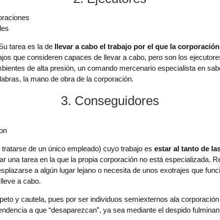
les
 Su tarea es la de
llevar a cabo el trabajo por el que la corporació
jos que consideren capaces de llevar a cabo, pero son los ejecutores
ientes de alta presión, un comando mercenario especialista en sabota
abras, la mano de obra de la corporación.
3. Conseguidores
ion
tratarse de un único empleado) cuyo trabajo es
estar al tanto de l
izar una tarea en la que la propia corporación no está especializad
esplazarse a algún lugar lejano o necesita de unos exotrajes que func
lleve a cabo.
eto y cautela, pues por ser individuos semiexternos ala corporación
tendencia a que “desaparezcan”, ya sea mediante el despido fulminant