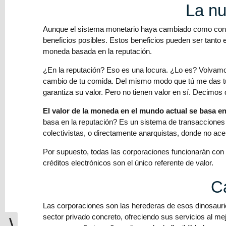
La nu
Clancy
Aunque el sistema monetario haya cambiado como conse
Reseña:
beneficios posibles. Estos beneficios pueden ser tant
La
moneda basada en la reputación.
isla
herida,
¿En la reputación? Eso es una locura. ¿Lo es? Volvamos
desafíos
cambio de tu comida. Del mismo modo que tú me das t
y
garantiza su valor. Pero no tienen valor en sí. Decimos q
generosidad
El valor de la moneda en el mundo actual se basa en
basa en la reputación? Es un sistema de transacciones 
Relato:
colectivistas, o directamente anarquistas, donde no a
Las
cadenas
Por supuesto, todas las corporaciones funcionarán con 
de
créditos electrónicos son el único referente de valor.
ayer
Ca
Relato:
La
Las corporaciones son las herederas de esos dinosauri
jubilación
sector privado concreto, ofreciendo sus servicios al me
⟩
en