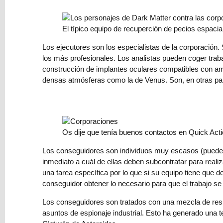
crear
un
El típico equipo de recuperción de pecios espacia
mundo
fantástico:
Los ejecutores son los especialistas de la corporación.
escenarios
los más profesionales. Los analistas pueden coger traba
y
construcción de implantes oculares compatibles con amb
geografía
densas atmósferas como la de Venus. Son, en otras pal
⇨
Contenido
A+
de
Os dije que tenía buenos contactos en Quick Act
Amazon,
Los conseguidores son individuos muy escasos (puede 
¿cómo
inmediato a cuál de ellas deben subcontratar para real
te
una tarea específica por lo que si su equipo tiene que d
ayuda
conseguidor obtener lo necesario para que el trabajo se 
a
vender
Los conseguidores son tratados con una mezcla de resp
novelas?
asuntos de espionaje industrial. Esto ha generado una 