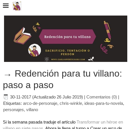
→ Redención para tu villano:
paso a paso
30-11-2017 (Actualizado 26 Julio 2019)
|
Comentarios (0)
|
Etiquetas:
arco-de-personaje
,
chris-winkle
,
ideas-para-tu-novela
,
personajes
,
villano
Si la semana pasada traduje el artículo
Transformar un héroe en
villano en siete pasos
. Ahora le llega al turno a
Crear un arco de