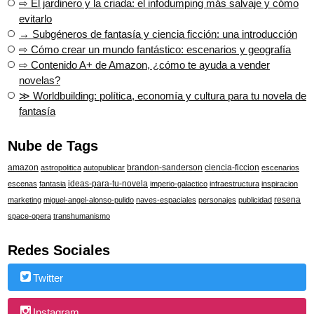
⇨ El jardinero y la criada: el infodumping más salvaje y cómo
evitarlo
→ Subgéneros de fantasía y ciencia ficción: una introducción
⇨ Cómo crear un mundo fantástico: escenarios y geografía
⇨ Contenido A+ de Amazon, ¿cómo te ayuda a vender
novelas?
≫ Worldbuilding: política, economía y cultura para tu novela de
fantasía
Nube de Tags
amazon
brandon-sanderson
ciencia-ficcion
astropolitica
autopublicar
escenarios
ideas-para-tu-novela
escenas
fantasia
imperio-galactico
infraestructura
inspiracion
resena
marketing
miguel-angel-alonso-pulido
naves-espaciales
personajes
publicidad
space-opera
transhumanismo
Redes Sociales
Twitter
Instagram