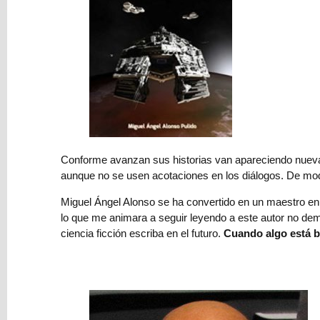
criada:
el
infodumping
más
salvaje
y
cómo
evitarlo
→
Conforme avanzan sus historias van apareciendo nuevas 
Subgéneros
aunque no se usen acotaciones en los diálogos. De mo
de
fantasía
Miguel Ángel Alonso se ha convertido en un maestro en
y
lo que me animara a seguir leyendo a este autor no de
ciencia
ciencia ficción escriba en el futuro.
Cuando algo está 
ficción:
una
introducción
⇨
Cómo