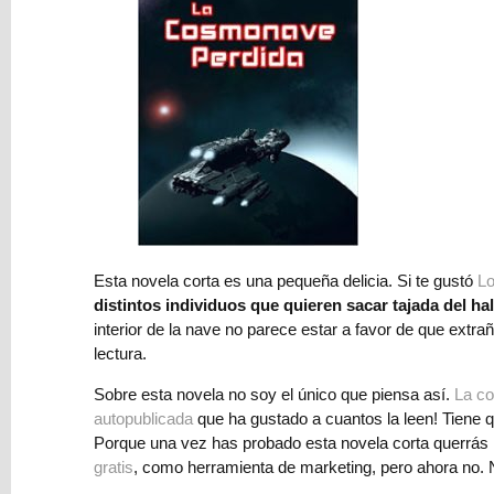
Lectores
Relato
Newsletter
He
leído
y
Esta novela corta es una pequeña delicia. Si te gustó
Lo
acepto
distintos individuos que quieren sacar tajada del ha
el
interior de la nave no parece estar a favor de que ext
Tratamiento
lectura.
de
datos
Sobre esta novela no soy el único que piensa así.
La c
y
autopublicada
que ha gustado a cuantos la leen! Tiene qu
la
Porque una vez has probado esta novela corta querrás l
Política
gratis
, como herramienta de marketing, pero ahora no. N
de