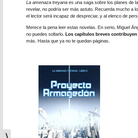
La amenaza treyana
es una saga sobre los planes de l
Clancy
revelar, no podría ser más astuto. Recuerda mucho a l
el lector será incapaz de despreciar, y al elenco de p
Reseña:
La
Merece la pena leer estas novelas. En serio, Miguel Án
isla
no puedes soltarlo.
Los capítulos breves contribuyen
herida,
más. Hasta que ya no te quedan páginas.
desafíos
y
generosidad
Relato:
Las
cadenas
de
ayer
Relato:
La
jubilación
⟩
en