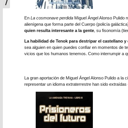
las
lunas
de
En
La cosmonave perdida
Miguel Ángel Alonso Pulido no
Júpiter
alienígena que forma parte del Cuerpo (policía galáctic
quien resulta interesante a la gente
, su fisonomía (ti
Modelo
La habilidad de Tenok para destripar el castellano 
303
sea alguien en quien puedes confiar en momentos de ten
(IVA)
vicios que los humanos tenemos. Como interrumpir a q
de
Hacienda
para
escritores
La gran aportación de Miguel Ángel Alonso Pulido a la ci
y
representar un idioma extraterrestre han sido extraída
correctores
⇨
El
jardinero
y
la