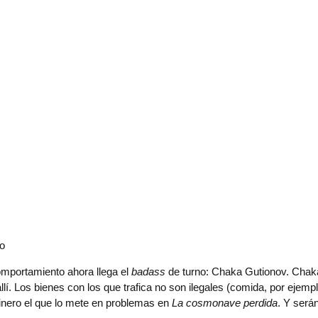
do
omportamiento ahora llega el
badass
de turno: Chaka Gutionov. Chaka
lí. Los bienes con los que trafica no son ilegales (comida, por ejemp
dinero el que lo mete en problemas en
La cosmonave perdida
. Y será