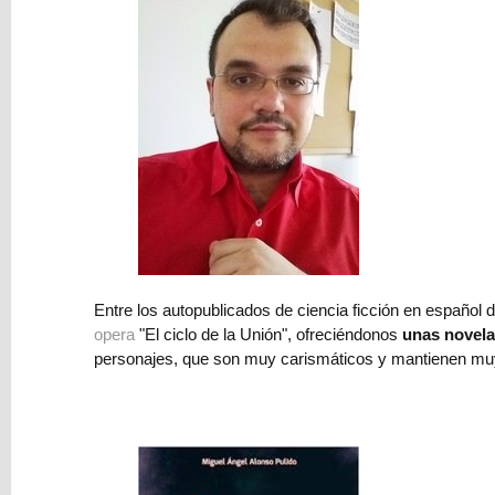
Blog
Escribir
Ciencia
ficción
realista
Reseña
Publicar
Entre los autopublicados de ciencia ficción en español
Publicidad
opera
"El ciclo de la Unión", ofreciéndonos
unas novela
personajes, que son muy carismáticos y mantienen muy 
Balance
Corregir
Autores