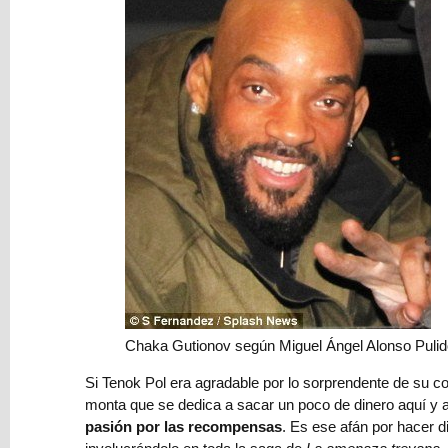
crear
un
mundo
fantástico:
escenarios
y
geografía
⇨
Contenido
A+
de
Amazon,
¿cómo
te
Chaka Gutionov según Miguel Ángel Alonso Puli
ayuda
a
Si Tenok Pol era agradable por lo sorprendente de su c
vender
monta que se dedica a sacar un poco de dinero aquí y al
novelas?
pasión por las recompensas
. Es ese afán por hacer 