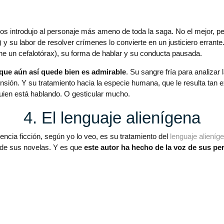
s introdujo al personaje más ameno de toda la saga. No el mejor, per
a) y su labor de resolver crímenes lo convierte en un justiciero erra
ene un cefalotórax), su forma de hablar y su conducta pausada.
y que aún así quede bien es admirable
. Su sangre fría para analizar
sión. Y su tratamiento hacia la especie humana, que le resulta tan e
uien está hablando. O gesticular mucho.
4. El lenguaje alienígena
encia ficción, según yo lo veo, es su tratamiento del
lenguaje alieníg
s de sus novelas. Y es que
este autor ha hecho de la voz de sus pe