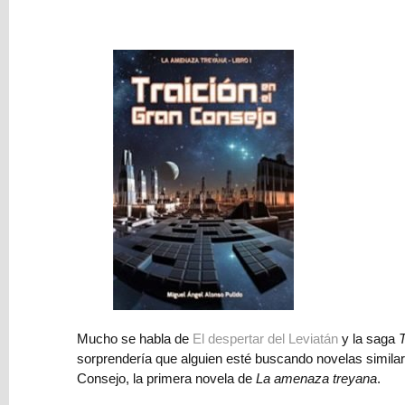
Privacidad
Últimos
Posts
Reseña:
Tormenta
Roja,
Mucho se habla de
El despertar del Leviatán
y la saga
un
sorprendería que alguien esté buscando novelas similar
wargame
Consejo, la primera novela de
La amenaza treyana
.
por
Tom