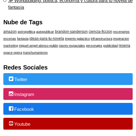
≫ Worldbuilding: política, economía y cultura para tu novela de
fantasía
Nube de Tags
amazon
brandon-sanderson
ciencia-ficcion
astropolitica
autopublicar
escenarios
ideas-para-tu-novela
escenas
fantasia
imperio-galactico
infraestructura
inspiracion
resena
marketing
miguel-angel-alonso-pulido
naves-espaciales
personajes
publicidad
space-opera
transhumanismo
Redes Sociales
Twitter
Instagram
Facebook
Youtube