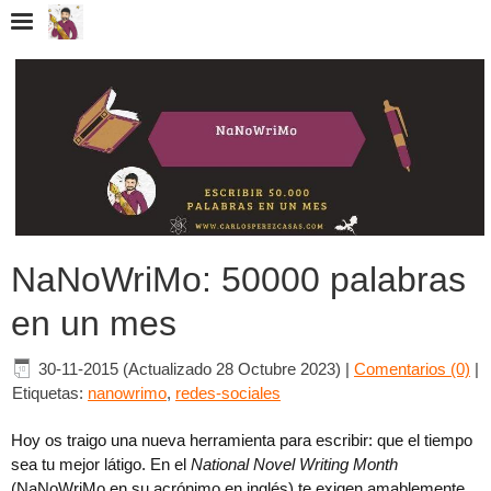
NaNoWriMo: 50000 palabras
en un mes
30-11-2015 (Actualizado 28 Octubre 2023)
|
Comentarios (0)
|
Etiquetas:
nanowrimo
,
redes-sociales
Hoy os traigo una nueva herramienta para escribir: que el tiempo
sea tu mejor látigo. En el
National Novel Writing Month
(NaNoWriMo en su acrónimo en inglés) te exigen amablemente