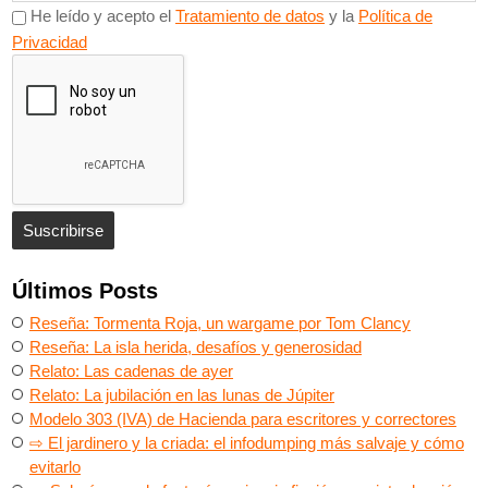
He leído y acepto el
Tratamiento de datos
y la
Política de
Privacidad
Últimos Posts
Reseña: Tormenta Roja, un wargame por Tom Clancy
Reseña: La isla herida, desafíos y generosidad
Relato: Las cadenas de ayer
Relato: La jubilación en las lunas de Júpiter
Modelo 303 (IVA) de Hacienda para escritores y correctores
⇨ El jardinero y la criada: el infodumping más salvaje y cómo
evitarlo