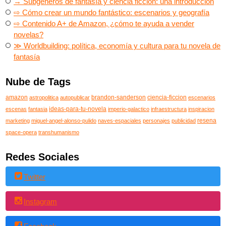
→ Subgéneros de fantasía y ciencia ficción: una introducción
⇨ Cómo crear un mundo fantástico: escenarios y geografía
⇨ Contenido A+ de Amazon, ¿cómo te ayuda a vender
novelas?
≫ Worldbuilding: política, economía y cultura para tu novela de
fantasía
Nube de Tags
amazon
brandon-sanderson
ciencia-ficcion
astropolitica
autopublicar
escenarios
ideas-para-tu-novela
escenas
fantasia
imperio-galactico
infraestructura
inspiracion
resena
marketing
miguel-angel-alonso-pulido
naves-espaciales
personajes
publicidad
space-opera
transhumanismo
Redes Sociales
Twitter
Instagram