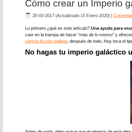
Cómo crear un Imperio ga
Blog
20-03-2017 (Actualizado 15 Enero 2020)
|
Comentar
Escribir
Lo primero ¿qué es este artículo?
Una ayuda para escr
Ciencia
caer en la trampa de hacer "más de lo mismo" y ofrecer 
ficción
ciencia ficción realista
, después de todo. Hoy toca el tip
realista
No hagas tu imperio galáctico 
Reseña
Publicar
Publicidad
Balance
Corregir
Autores
Antes de nada, debo avisar que el génesis de esta idea 