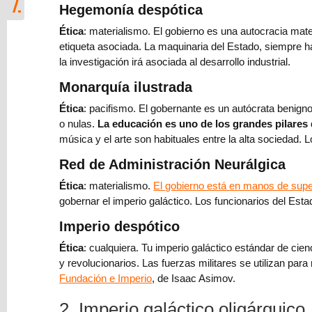
Hegemonía despótica
las
lunas
Ética
: materialismo. El gobierno es una autocracia mater
de
etiqueta asociada. La maquinaria del Estado, siempre ha
Júpiter
la investigación irá asociada al desarrollo industrial.
Monarquía ilustrada
Modelo
303
Ética
: pacifismo. El gobernante es un autócrata benign
(IVA)
o nulas.
La educación es uno de los grandes pilares 
de
música y el arte son habituales entre la alta sociedad
Hacienda
Red de Administración Neurálgica
para
escritores
Ética
: materialismo.
El gobierno está en manos de sup
y
gobernar el imperio galáctico. Los funcionarios del Es
correctores
Imperio despótico
⇨
Ética
: cualquiera. Tu imperio galáctico estándar de cien
El
y revolucionarios. Las fuerzas militares se utilizan pa
jardinero
Fundación e Imperio
, de Isaac Asimov.
y
la
2. Imperio galáctico oligárquico