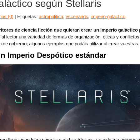
láctico según Stellaris
ios (0)
|
Etiquetas:
astropolitica
,
escenarios
,
imperio-galactico
itores de ciencia ficción que quieran crear un imperio galáctico
al lector una variedad de formas de organización, éticas y conflictos 
o de gobierno; algunos ejemplos que podáis utilizar al crear vuestras h
un Imperio Despótico estándar
me llegó jugando mi primera partida a Stellaris, cuando me pidieron 