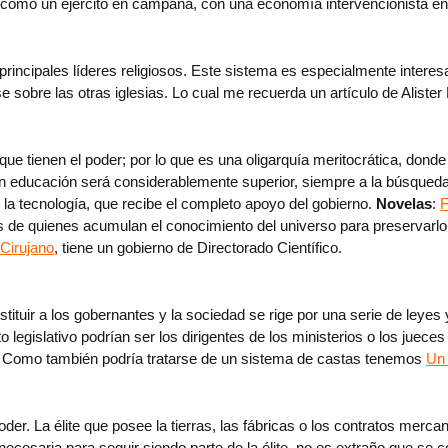
o como un ejército en campaña, con una economía intervencionista en
 principales líderes religiosos. Este sistema es especialmente intere
e sobre las otras iglesias. Lo cual me recuerda un artículo de Alister
que tienen el poder; por lo que es una oligarquía meritocrática, don
en educación será considerablemente superior, siempre a la búsqueda
 la tecnología, que recibe el completo apoyo del gobierno.
Novelas
:
F
e quienes acumulan el conocimiento del universo para preservarlo.
 Cirujano
, tiene un gobierno de Directorado Científico.
tituir a los gobernantes y la sociedad se rige por una serie de leyes 
 legislativo podrían ser los dirigentes de los ministerios o los jueces
: Como también podría tratarse de un sistema de castas tenemos
Un 
oder. La élite que posee la tierras, las fábricas o los contratos merc
 necesaria para seguir siendo parte de la élite, no es extraño que se