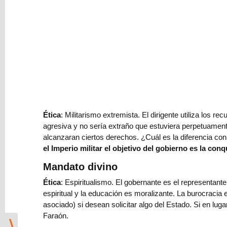
Clancy
Reseña:
La
isla
herida,
desafíos
y
generosidad
Ética
: Militarismo extremista. El dirigente utiliza los
Relato:
agresiva y no sería extraño que estuviera perpetuamente e
Las
alcanzaran ciertos derechos. ¿Cuál es la diferencia con 
cadenas
el Imperio militar el objetivo del gobierno es la conq
de
Mandato divino
ayer
Ética
: Espiritualismo. El gobernante es el representant
Relato:
espiritual y la educación es moralizante. La burocracia
La
asociado) si desean solicitar algo del Estado. Si en l
jubilación
Faraón.
⟩
en