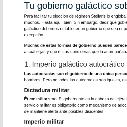
Tu gobierno galáctico so
Privacidad
Para facilitar tu elección de régimen Stellaris lo englo
muchos. Hasta aquí, bien. Sin embargo, decir que gob
galáctico debemos establecer un gobierno que sea espe
excepción.
Muchas de
estas formas de gobierno pueden parece
a cuál elijas y qué éticas consideras que la acompañan.
1. Imperio galáctico autocrático
Últimos
Las autocracias son el gobierno de una única perso
Posts
hombros. Pero no todas las autocracias son iguales, a
Dictadura militar
Reseña:
Tormenta
Ética
: militarismo. El gobernante es la cabeza del ejérc
Roja,
servicio militar es obligatorio como mecanismo de adoctr
un
se mantiene alerta ante posibles disidentes.
wargame
por
Imperio militar
Tom