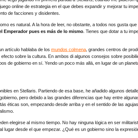
 juego online de estrategia en el que debes expandir y mejorar tu imp
nto de facciones y disidentes.
como es natural. A la hora de leer, no obstante, a todos nos gusta qu
a del Emperador pues es más de lo mismo
. Tienes que dotar a tu impe
n artículo hablaba de los
mundos colmena
, grandes centros de prod
 efecto sobre la cultura. En ambos di algunos consejos sobre posibil
ipos de gobierno en sí. Yendo un poco más allá, en lugar de un planeta
o
ponibles en Stellaris. Partiendo de esa base, he añadido algunos detal
obierno, pero debido a las grandes diferencias que hay entre algunas
s éticas son, empezando desde arriba y en el sentido de las agujas de
ualismo.
n elegirse al mismo tiempo. No hay ninguna lógica en ser militarista
al lugar desde el que empezar. ¿Qué es un gobierno sino la expresión