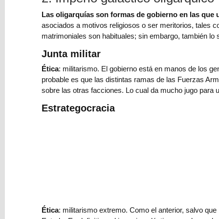
criada:
el
Las oligarquías son formas de gobierno en las que
infodumping
asociados a motivos religiosos o ser meritorios, tales
más
matrimoniales son habituales; sin embargo, también lo 
salvaje
Junta militar
y
cómo
Ética
: militarismo. El gobierno está en manos de los ge
evitarlo
probable es que las distintas ramas de las Fuerzas Ar
sobre las otras facciones. Lo cual da mucho jugo para 
→
Estrategocracia
Subgéneros
de
fantasía
y
ciencia
ficción:
una
introducción
⇨
Ética
: militarismo extremo. Como el anterior, salvo que
Cómo