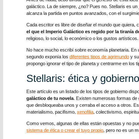
Lectores
galáctico. La de siempre, ¿no? Pues no. Stellaris es un
alcanza la partida en puntos avanzados, con el surgimie
Relato
Cada escritor es libre de diseñar el mundo que quiera, 
el que el Imperio Galáctico es regido por la tiraní
Newsletter
religioso, lo social, lo económico o los gustos artísticos.
No hace mucho escribí sobre economía planetaria. En u
segundo exponía los
diferentes tipos de agrimundo
y su
He
propongo ignorar el tipo de planeta y centrarme en los t
leído
y
Stellaris: ética y gobiern
acepto
el
Este artículo es un listado de los tipos de gobierno dis
Tratamiento
galáctico de tu novela
. Existen numerosas formas de g
de
que desbloqueaba unos y cerraba el acceso a otros. Está
datos
materialismo, pacifismo,
xenofilia
, colectivismo, espirit
y
la
Como vemos, algunas de ellas están opuestas y no puede
Política
sistema de ética o crear el tuyo propio
, pero no es un m
de