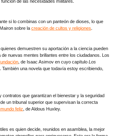
 función de las necesidades militares.
sante si lo combinas con un panteón de dioses, lo que
 Mairon sobre la
creación de cultos y religiones
.
de quienes demuestren su aportación a la ciencia pueden
 de nuevas mentes brillantes entre los ciudadanos. Los
undación
, de Isaac Asimov en cuyo capítulo
Los
 También una novela que todavía estoy escribiendo,
y contratos que garantizan el bienestar y la seguridad
 de un tribunal superior que supervisan la correcta
mundo feliz
, de Aldous Huxley.
antiles es quien decide, reunidos en asamblea, la mejor
 cometan atropellos para enriquecerse. Esta era la forma