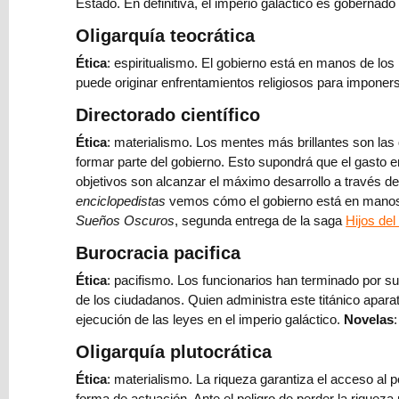
Estado. En definitiva, el imperio galáctico es gobernad
crear
Oligarquía teocrática
un
mundo
Ética
: espiritualismo. El gobierno está en manos de los
fantástico:
puede originar enfrentamientos religiosos para imponers
escenarios
Directorado científico
y
geografía
Ética
: materialismo. Los mentes más brillantes son las 
formar parte del gobierno. Esto supondrá que el gasto 
⇨
objetivos son alcanzar el máximo desarrollo a través de
Contenido
enciclopedistas
vemos cómo el gobierno está en manos d
A+
Sueños Oscuros
, segunda entrega de la saga
Hijos del
de
Burocracia pacifica
Amazon,
¿cómo
Ética
: pacifismo. Los funcionarios han terminado por sus
te
de los ciudadanos. Quien administra este titánico aparato
ayuda
ejecución de las leyes en el imperio galáctico.
Novelas
a
Oligarquía plutocrática
vender
novelas?
Ética
: materialismo. La riqueza garantiza el acceso al p
forma de actuación. Ante el peligro de perder la riqueza