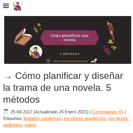
→ Cómo planificar y diseñar
la trama de una novela. 5
métodos
25-04-2017 (Actualizado 24 Enero 2021)
|
Comentarios (0)
|
Etiquetas:
brandon-sanderson
,
escritores-arquitectos
,
escritores-
jardineros
,
trama