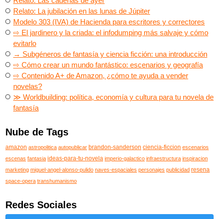
Relato: Las cadenas de ayer
Relato: La jubilación en las lunas de Júpiter
Modelo 303 (IVA) de Hacienda para escritores y correctores
⇨ El jardinero y la criada: el infodumping más salvaje y cómo
evitarlo
→ Subgéneros de fantasía y ciencia ficción: una introducción
⇨ Cómo crear un mundo fantástico: escenarios y geografía
⇨ Contenido A+ de Amazon, ¿cómo te ayuda a vender
novelas?
≫ Worldbuilding: política, economía y cultura para tu novela de
fantasía
Nube de Tags
amazon
brandon-sanderson
ciencia-ficcion
astropolitica
autopublicar
escenarios
ideas-para-tu-novela
escenas
fantasia
imperio-galactico
infraestructura
inspiracion
resena
marketing
miguel-angel-alonso-pulido
naves-espaciales
personajes
publicidad
space-opera
transhumanismo
Redes Sociales