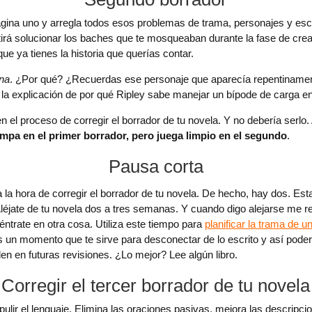
ágina uno y arregla todos esos problemas de trama, personajes y esc
tirá solucionar los baches que te mosqueaban durante la fase de creat
ue ya tienes la historia que querías contar.
na
. ¿Por qué? ¿Recuerdas ese personaje que aparecía repentinamen
 la explicación de por qué Ripley sabe manejar un bípode de carga e
n el proceso de corregir el borrador de tu novela. Y no debería serlo
mpa en el primer borrador, pero juega limpio en el segundo
.
Pausa corta
la hora de corregir el borrador de tu novela. De hecho, hay dos. Est
 Aléjate de tu novela dos a tres semanas. Y cuando digo alejarse me r
éntrate en otra cosa. Utiliza este tiempo para
planificar la trama de u
Es un momento que te sirve para desconectar de lo escrito y así pode
n en futuras revisiones. ¿Lo mejor? Lee algún libro.
Corregir el tercer borrador de tu novela
 pulir el lenguaje. Elimina las oraciones pasivas, mejora las descripc