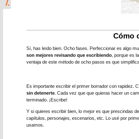
las
lunas
de
Júpiter
Cómo co
Modelo
303
Sí, has leído bien. Ocho fases. Perfeccionar es algo m
(IVA)
son mejores revisando que escribiendo
, porque es l
de
ventaja de este método de ocho pasos es que simplifica
Hacienda
para
escritores
Es importante escribir el primer borrador con rapidez. C
y
sin detenerte
. Cada vez que que quieras hacer un cam
correctores
terminado. ¡Escribe!
⇨
Y si quieres escribir bien, lo mejor es que prescindas 
El
capítulos, personajes, escenarios, etc. Lo usé por pri
jardinero
usamos.
y
la