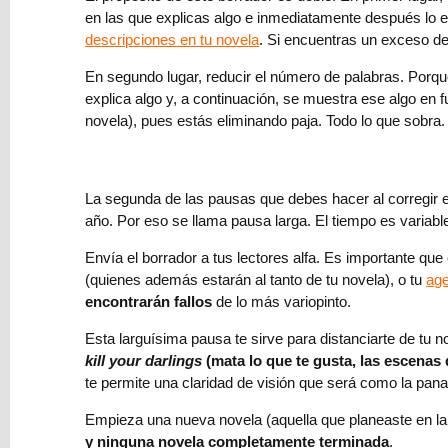
en las que explicas algo e inmediatamente después lo e
crear
descripciones en tu novela
. Si encuentras un exceso d
un
mundo
En segundo lugar, reducir el número de palabras. Porque
fantástico:
explica algo y, a continuación, se muestra ese algo en
escenarios
novela), pues estás eliminando paja. Todo lo que sobra
y
geografía
⇨
La segunda de las pausas que debes hacer al corregir e
Contenido
año. Por eso se llama pausa larga. El tiempo es variabl
A+
Envía el borrador a tus lectores alfa. Es importante que
de
(quienes además estarán al tanto de tu novela), o tu
age
Amazon,
encontrarán fallos
de lo más variopinto.
¿cómo
te
Esta larguísima pausa te sirve para distanciarte de tu
ayuda
kill your darlings
(mata lo que te gusta, las escenas
a
te permite una claridad de visión que será como la pana
vender
novelas?
Empieza una nueva novela (aquella que planeaste en la pa
y ninguna novela completamente terminada
.