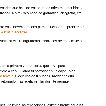
enarios que has ido encontrando mientras escribías la
ividad. No revises nada de gramática, ortografía, etc.
te en la novena escena para solucionar un problema?
n
Aliens el regreso
.
. Anticipa el giro argumental. Háblanos de ese amuleto
a es la primera y más corta, que sirve para
efiero a eso. Guarda tu borrador en un cajón (o en
na novela
. Elegir una de tus ideas, moldear algún
r retomarlo más adelante. También te permite
iones y elimina las repeticiones; especialmente aquellas