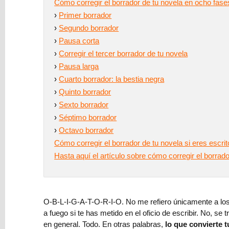
Cómo corregir el borrador de tu novela en ocho fase
Lectores
›
Primer borrador
›
Segundo borrador
Relato
›
Pausa corta
›
Corregir el tercer borrador de tu novela
Newsletter
›
Pausa larga
›
Cuarto borrador: la bestia negra
›
Quinto borrador
He
›
Sexto borrador
leído
›
Séptimo borrador
y
›
Octavo borrador
acepto
Cómo corregir el borrador de tu novela si eres escrit
el
Hasta aquí el artículo sobre cómo corregir el borrado
Tratamiento
de
datos
y
O-B-L-I-G-A-T-O-R-I-O. No me refiero únicamente a lo
la
a fuego si te has metido en el oficio de escribir. No, se
Política
en general. Todo. En otras palabras,
lo que convierte t
de