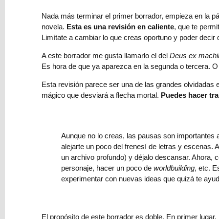
criada:
el
Nada más terminar el primer borrador, empieza en la p
infodumping
novela.
Esta es una revisión en caliente
, que te permi
más
Limítate a cambiar lo que creas oportuno y poder decir q
salvaje
A este borrador me gusta llamarlo el del
Deus ex machi
y
Es hora de que ya aparezca en la segunda o tercera. O
cómo
evitarlo
Esta revisión parece ser una de las grandes olvidadas e
mágico que desviará a flecha mortal.
Puedes hacer tra
→
Subgéneros
de
fantasía
Aunque no lo creas, las pausas son importantes a 
y
alejarte un poco del frenesí de letras y escenas.
ciencia
un archivo profundo) y déjalo descansar. Ahora, c
ficción:
personaje, hacer un poco de
worldbuilding
, etc. 
una
experimentar con nuevas ideas que quizá te ayude
introducción
⇨
El propósito de este borrador es doble. En primer lugar,
Cómo