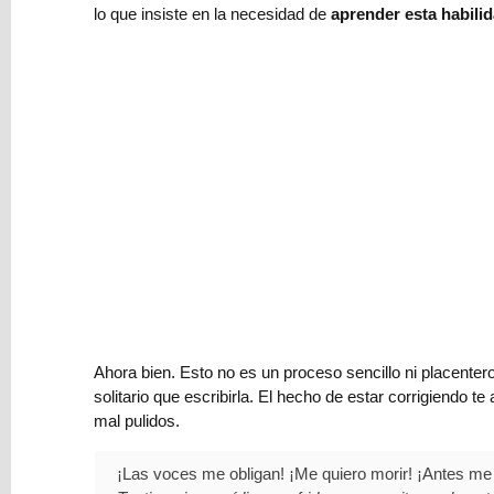
lo que insiste en la necesidad de
aprender esta habilida
Privacidad
Últimos
Posts
Reseña:
Ahora bien. Esto no es un proceso sencillo ni placenter
Tormenta
solitario que escribirla. El hecho de estar corrigiendo
Roja,
mal pulidos.
un
wargame
por
¡Las voces me obligan! ¡Me quiero morir! ¡Antes me en
Tom