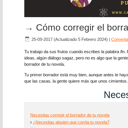
Blog
Escribir
→ Cómo corregir el borra
Ciencia
ficción
25-09-2017 (Actualizado 5 Febrero 2024)
|
Comentar
realista
Tu trabajo da sus frutos cuando escribes la palabra
fin
.
Reseña
ideas, algún diálogo sagaz, pero no es algo que la gente 
borrador de tu novela.
Publicar
Tu primer borrador está muy bien, aunque antes te haya
que las casas, la gente quiere más que unos cimientos. 
Publicidad
Neces
Balance
Corregir
Necesitas corregir el borrador de tu novela
Autores
›
¿Necesitas alguien que corrija tu novela?