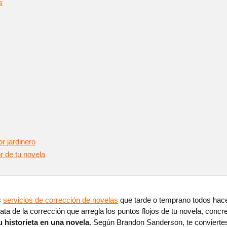
s
or jardinero
r de tu novela
s
servicios de corrección de novelas
que tarde o temprano todos hac
 trata de la corrección que arregla los puntos flojos de tu novela, con
u historieta en una novela
. Según Brandon Sanderson, te conviertes