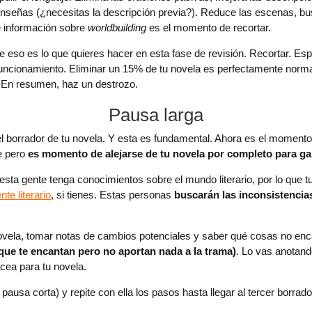
nseñas (¿necesitas la descripción previa?). Reduce las escenas, bu
e información sobre
worldbuilding
es el momento de recortar.
 eso es lo que quieres hacer en esta fase de revisión. Recortar. Esp
 funcionamiento. Eliminar un 15% de tu novela es perfectamente norma
. En resumen, haz un destrozo.
Pausa larga
l borrador de tu novela. Y esta es fundamental. Ahora es el moment
e pero
es momento de alejarse de tu novela por completo para gana
 esta gente tenga conocimientos sobre el mundo literario, por lo que t
nte literario
, si tienes. Estas personas
buscarán las inconsistencias
 novela, tomar notas de cambios potenciales y saber qué cosas no enc
 que te encantan pero no aportan nada a la trama)
. Lo vas anotand
cea para tu novela.
usa corta) y repite con ella los pasos hasta llegar al tercer borrado