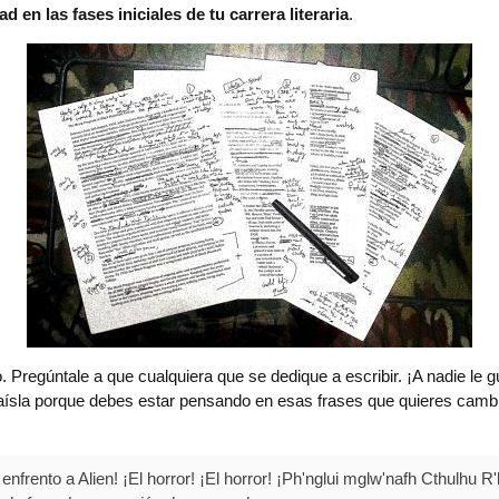
d en las fases iniciales de tu carrera literaria
.
o. Pregúntale a que cualquiera que se dedique a escribir. ¡A nadie l
 te aísla porque debes estar pensando en esas frases que quieres camb
frento a Alien! ¡El horror! ¡El horror! ¡Ph'nglui mglw'nafh Cthulhu R